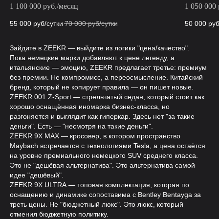
1 100 000 руб./месяц
1 050 000
55 000
руб/сутки
70 000
руб/сутки
50 000
руб
Зайдите в ZEEKR — выйдите из логики "цена/качество".
Пока немецкие марки добавляют к цене легенду, а
итальянские — эмоцию, ZEEKR предлагает третье: премиум
без премии. Не компромисс, а переосмысление. Китайский
бренд, который не копирует правила — он пишет новые.
ZEEKR 001 Z-Sport — стрельчатый седан, который стоит как
хорошо оснащённая иномарка бизнес-класса, но
разгоняется и выглядит как гиперкар. Здесь нет "за такие
деньги". Есть — "несмотря на такие деньги".
ZEEKR 9X MAX — кросовер, в котором пространство
Maybach встречается с технологиями Tesla, а цена остаётся
на уровне премиального немецкого SUV среднего класса.
Это не "дешёвая альтернатива". Это альтернатива самой
идее "дешёвый".
ZEEKR 9X ULTRA — топовая комплектация, которая по
оснащению и динамике сопоставима с Bentley Bentayga за
треть цены. Не "бюджетный люкс". Это люкс, который
отменил бюджетную политику.