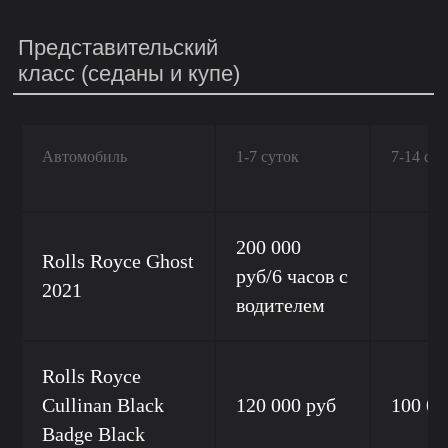
Представительский
класс (седаны и купе)
Автомобиль
1-7 суток
7-14 сут
200 000
Rolls Royce Ghost
руб/6 часов с
2021
водителем
Rolls Royce
Cullinan Black
120 000 руб
100 00
Badge Black