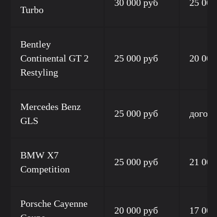
30 000 руб
25 000
Turbo
Bentley
Continental GT 2
25 000 руб
20 000
Restyling
Mercedes Benz
25 000 руб
догов
GLS
BMW X7
25 000 руб
21 000
Competition
Porsche Cayenne
20 000 руб
17 000