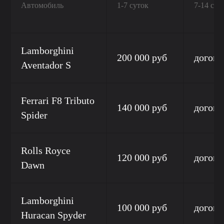
Автомобиль
1-7 суток
7-14 сут
Lamborghini
200 000 руб
догово
Aventador S
Ferrari F8 Tributo
140 000 руб
догово
Spider
Rolls Royce
120 000 руб
догово
Dawn
Lamborghini
100 000 руб
догово
Huracan Spyder