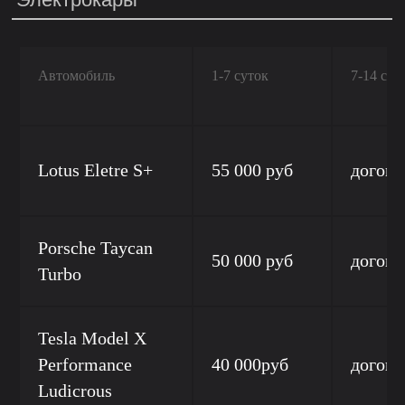
Автомобиль
1-7 суток
7-14 сут
Lotus Eletre S+
55 000 руб
догово
Porsche Taycan
50 000 руб
догово
Turbo
Tesla Model X
Performance
40 000руб
догово
Ludicrous