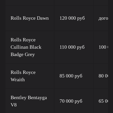
Rolls Royce Dawn
120 000 руб
догов
Rolls Royce
Cullinan Black
110 000 руб
100 00
Badge Grey
Rolls Royce
85 000 руб
80 000
Wraith
Bentley Bentayga
70 000 руб
65 000
V8