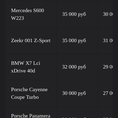
Mercedes S600
35 000 руб
30 000
W223
Zeekr 001 Z-Sport
35 000 руб
31 000
BMW X7 Lci
32 000 руб
29 000
xDrive 40d
Porsche Cayenne
30 000 руб
27 000
Coupe Turbo
Porsche Panamera