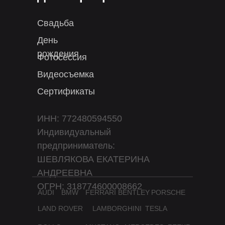
Свадьба
День
рождения
Фотосессия
Видеосъемка
Сертификаты
ИНН: 772480594550
Индивидуальный
предприниматель:
ШЕВЛЯКОВА ЕКАТЕРИНА
АНДРЕЕВНА
ОГРН: 318774600008662
AUDI
BMW
FERRARI
BENTLEY
PORSCHE
LAND ROVER
LAMBORGHINI
TESLA