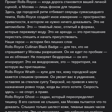
Прокат Rolls-Royce — когда дорога становится вашей личной
сценой, а Москва — лишь фоном для тишины
Здесь, где городской ритм отбивает секунды сумасшедшего
темпа, Rolls-Royce создаёт иное измерение — пространство
приватности, в котором не нужно ничего доказывать. Это не
автомобили. Это — тяжёлый люкс, отлитый в формах,
которые переживут моду. Это не аренда — это приглашение
перестать спешить и начать присутствовать.
Наши герои — истории без лишних слов:
Rolls-Royce Cullinan Black Badge — для тех, кто не
спрашивает у Москвы разрешения. Он не едет по пробкам —
он их обтекает. Не покоряет бездорожье — он его
игнорирует. Это не внедорожник, это — территория, на
которую вы приглашены.
Rolls-Royce Wraith — купе для тех, кому городской шум
кажется слишком громким. Он увозит вас в уединение,
оставляя за стеклом суету Тверской, но привозя к месту
назначения ровно тогда, когда вы этого хотите. Скорость
здесь — не спорт, а право.
Rolls-Royce Ghost — седан, который переопределяет
тишину. В его салоне не слышно, как Москва пытается что-то
доказать. Слышно только шелест кожи, тиканье ваших часов
и ваши мысли. Это не транспорт — это кабинет на колёсах.