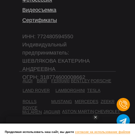
Видеосъемка
Сертификаты
ИНН: 772480594550
Индивидуальный
предприниматель:
ШЕВЛЯКОВА ЕКАТЕРИНА
АНДРЕЕВНА
ОГРН: 318774600008662
AUDI
BMW
FERRARI
BENTLEY
PORSCHE
LAND ROVER
LAMBORGHINI
TESLA
ROLLS
MUSTANG
MERCEDES
ZEEKR
ROYCE
ASTON MARTIN
CHEVROLET
JAGUAR
McLAREN
Условия обработки данных
Продолжая использовать наш сайт, вы даете
согласие на использование файлов