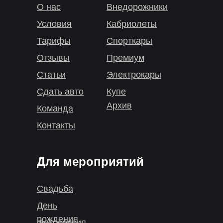
О нас
Внедорожники
Условия
Кабриолеты
Тарифы
Спорткары
Отзывы
Премиум
Статьи
Электрокары
Сдать авто
Купе
Архив
Команда
Контакты
Для мероприятий
Свадьба
День
рождения
Фотосессия