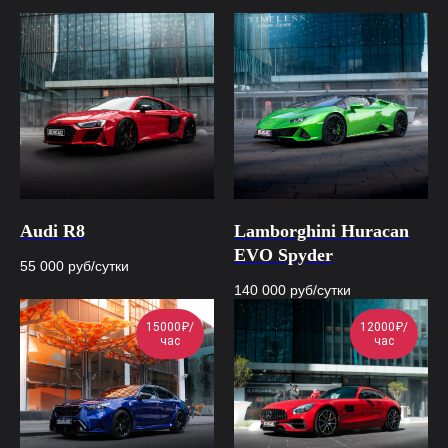
Audi R8
Lamborghini Huracan
EVO Spyder
55 000
руб/сутки
140 000
руб/сутки
15000₽/
12000₽/
час
час